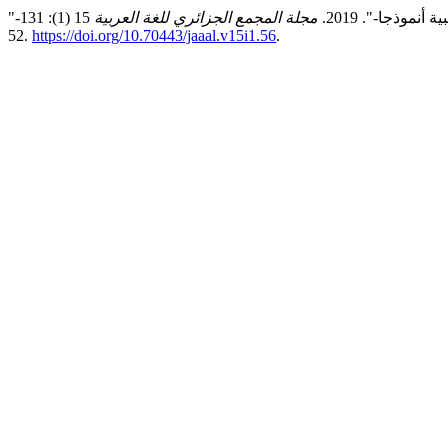
وذجا-". 2019.
مجلة المجمع الجزائري للغة العربية
15 (1): 131-
52.
https://doi.org/10.70443/jaaal.v15i1.56
.