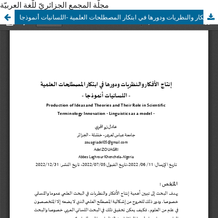
مجلّة المجمع الجزائريّ للّغة العربيّة
إنتاج الأفكار والنظريات ودورها في ابتكار المصطلحات العلمية -اللسانيات أنموذجا-