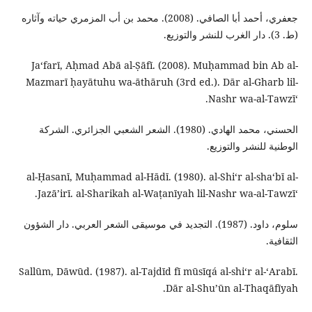
جعفري، أحمد أبا الصافي. (2008). محمد بن أب المزمري حياته وآثاره
(ط. 3). دار الغرب للنشر والتوزيع.
Jaʻfarī, Aḥmad Abā al-Ṣāfī. (2008). Muḥammad bin Ab al-
Mazmarī ḥayātuhu wa-āthāruh (3rd ed.). Dār al-Gharb lil-
Nashr wa-al-Tawzīʻ.
الحسني، محمد الهادي. (1980). الشعر الشعبي الجزائري. الشركة
الوطنية للنشر والتوزيع.
al-Ḥasanī, Muḥammad al-Hādī. (1980). al-Shiʻr al-shaʻbī al-
Jazāʼirī. al-Sharikah al-Waṭanīyah lil-Nashr wa-al-Tawzīʻ.
سلوم، داود. (1987). التجديد في موسيقى الشعر العربي. دار الشؤون
الثقافية.
Sallūm, Dāwūd. (1987). al-Tajdīd fī mūsīqá al-shiʻr al-ʻArabī.
Dār al-Shuʼūn al-Thaqāfīyah.