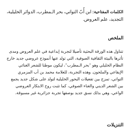
ابن أُبّ التواتي، بحر الـمطرب، الدوائر الخليلية،
الكلمات المفتاحية:
التجديد، علم العروض.
الملخص
تتناول هذه الورقة البحثية تأصيلا لتجربة إبداعية في علم العروض ومدى
تأثرها بالبيئة الثقافية الصوفية، التي تولد عنها أنموذج عروضي جديد خارج
النظام الخليلي وهو "بحر الـمطرب"، ليكون موطنا للشعر الغنائي
الإيقاعي والملحون. وهذه التجربة، للعلامة محمد بن أب المزمري
التواتي، تمزج بين تفعيلات البحور الخليلية لتولد على شكل جديد يجمع
بين الشعر الديني والغناء الصوفي، كما تثبت روح الابتكار العروضي
الواعي، وهي بذلك نسق جديد بوصفها تجربة جزائرية غير مسبوقة.
التنزيلات