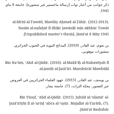
ذكر جوانب من أخبار توات [رسالة ماجستير غير منشورة]. جامعة 8 ماي
1945.
al-Idrīsī al-Tuwātī, Mawlāy Aḥmad al-Ṭāhir. (2012-2013).
Nasīm al-nafaḥāt fī dhikr jawānib min akhbār Tuwāt
[Unpublished master's thesis]. Jāmiʻat 8 Māy 1945.
بن نعوم، عبد القادر. (2010). المدائح النبوية في الجنوب الجزائري.
منشورات موهوبي.
Bin Naʻūm, ʻAbd al-Qādir. (2010). al-Madāʼiḥ al-Nabawīyah fī
al-janūb al-Jazāʼirī. Manshūrāt Mawhūbī.
بن يوسف، عبد القادر. (2015). جهود العلماء الجزائريين في العروض
عبر العصور. مجلة التراث، (7). جامعة بشار.
Bin Yūsuf, ʻAbd al-Qādir. (2015). Juhūd al-ʻulamāʼ al-
Jazāʼirīyīn fī al-ʻarūḍ ʻabra al-ʻuṣūr. Majallat al-Turāth, (7).
Jāmiʻat Bashshār.