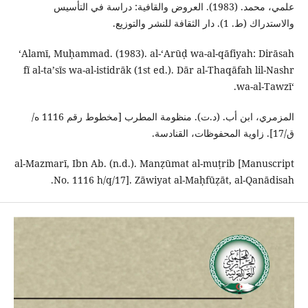
علمي، محمد. (1983). العروض والقافية: دراسة في التأسيس
والاستدراك (ط. 1). دار الثقافة للنشر والتوزيع.
ʻAlamī, Muḥammad. (1983). al-ʻArūḍ wa-al-qāfiyah: Dirāsah
fī al-taʼsīs wa-al-istidrāk (1st ed.). Dār al-Thaqāfah lil-Nashr
wa-al-Tawzīʻ.
المزمري، ابن أب. (د.ت). منظومة المطرب [مخطوط رقم 1116 ه/
ق/17]. زاوية المحفوظات، القنادسة.
al-Mazmarī, Ibn Ab. (n.d.). Manẓūmat al-muṭrib [Manuscript
No. 1116 h/q/17]. Zāwiyat al-Maḥfūẓāt, al-Qanādisah.