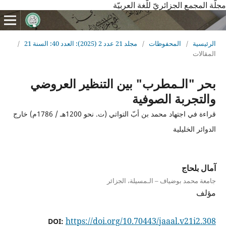
مجلّة المجمع الجزائريّ للّغة العربيّة
الرئيسية
/
المحفوظات
/
مجلد 21 عدد 2 (2025): العدد 40: السنة 21
/
المقالات
بحر "الـمطرب" بين التنظير العروضي
والتجربة الصوفية
قراءة في اجتهاد محمد بن أبّ التواتي (ت. نحو 1200هـ / 1786م) خارج
الدوائر الخليلية
آمال بلحاج
جامعة محمد بوضياف – الـمسيلة، الجزائر
مؤلف
https://doi.org/10.70443/jaaal.v21i2.308
DOI: