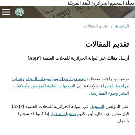
مجلّة المجمع الجزائريّ للّغة العربيّة
الرئيسية
/
تقديم المقالات
تقديم المقالات
أرسل مقالك عبر البوابة الجزائرية للمجلات العلمية [ASJP]
نوصيك بمراجعة صفحات
نبذة عن المجلة
و
موضوعات المجلة
و
عملية
مراجعة الـنظراء
، بالإضافة إلى
التوجيهات العامة للمؤلفين
و
أخلاقيات
النشر وسوء الممارسة
.
على المؤلفين
التسجيل
في البوابة الجزائرية للمجلات العلمية [ASJP]
قبل تقديم أي مقال، أو يمكنهم
تسجيل الدخول
إذا كانوا قد سجلوا
بالفعل.