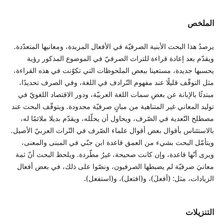
الملخص
يرصدُ هذا البحث الأبنية الصرفيّة في الأفعال المزيدة، ومعانيها المتعدّدة.
ويقدّم بعد إعادة قراءة للتراث الصرفيّ في الموضوع المذكور رؤية
يحسبها جديدة، مستعينا ببعض الملحوظات التي تكوّنت في هذه القراءة،
مثل التوقّف قليلًا عند مفهوم التّرادف في اللغة، وفي الصرف تحديدًا،
مبتدئًا بالإبانة عن بعضِ سمات اللغة العربيّة، ودور الاقتصاد اللغويّ في
توليد المعاني غير المتناهية من مبانٍ صرفيّة محدودة. ويتوقّف البحث عند
مصطلح التّعدية في الصّرف، ويحاول أن يحلّله، ويقدّم بديلا ملائمًا له،
بالاستئناس بأقوال بعض أقوال علماء الصّرف في التّراث العربيّ الأصيل.
ويتأمّل البحث بشيء من العمق قاعدة ابن جنّي في المبنى والمعنى،
ويرى أنّها قاعدة، وإن كانت صحيحة، غيرُ مطّردة. ويلحظ البحث أنّ ثمة
معانيَ صرفيّة لم يضبطها الصرفيون، ونصّوا على ذلك، في بعض أفعال
الزيادات، مثل: (أفعلَ)، و(افتعل)، و(استفعل).
التنزيلات