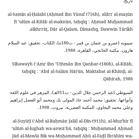
تاريخ.
al-Samīn al-Ḥalabī (Aḥmad ibn Yūsuf t756h), aldrr al-maṣūn
fī ʻulūm al-Kitāb al-maknūn, taḥqīq : Aḥmad Muḥammad
alkhrrāṭ, Dār al-Qalam, Dimashq, Dawwin Tārīkh.
سيبويه (عمرو بن عثمان بن قنبر - ت180ه)، الكتاب، تحقيق: عبد السلام
هارون، مكتبة الخانجي، القاهرة، 1988.
Sībawayh (ʻAmr ibn ʻUthmān ibn Qanbar-t180h), al-Kitāb,
taḥqīq : ʻAbd al-Salām Hārūn, Maktabat al-Khānjī, al-
Qāhirah, 1988.
السيوطي (عبد الرحمن جلال الدين - ت911هـ)، المزهر في علوم اللغة
وأنواعها، تحقيق: محمد أحمد جاد المولى بك ومحمد أبو الفضل إبراهيم
وعلي محمد البجاوي، المكتبة العصرية، بيروت، 1998.
al-Suyūṭī (ʻAbd al-Raḥmān Jalāl al-Dīn-t911h), al-Muzʹhir fī
ʻulūm al-lughah wa-anwāʻhā, taḥqīq : Muḥammad Aḥmad
Jād al-Mawlá Bik wa-Muḥammad Abū al-Faḍl Ibrāhīm wa-