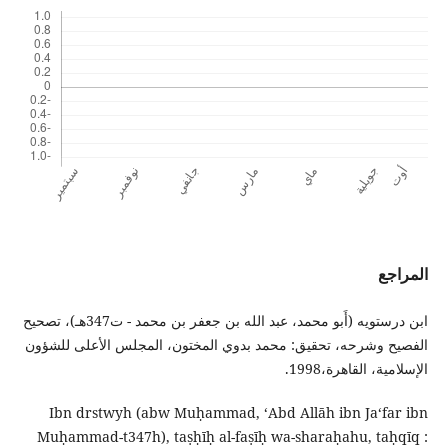
المراجع
ابن درستويه (أَبو محمد، عبد الله بن جعفر بن محمد - ت347هـ)، تصحيح
الفصيح وشرحه، تحقيق: محمد بدوي المختون، المجلس الأعلى للشؤون
الإسلامية، القاهرة،1998.
Ibn drstwyh (abw Muḥammad, ʻAbd Allāh ibn Jaʻfar ibn
Muḥammad-t347h), taṣḥīḥ al-faṣīḥ wa-sharaḥahu, taḥqīq :