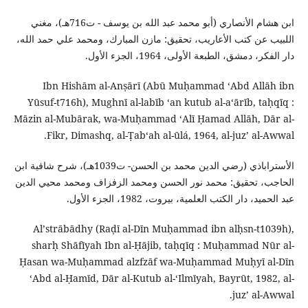
ابن هشام الأنصاري (أبو محمد عبد الله بن يوسف - ت716هـ)، مغني
اللبيب عن كتب الأعاريب، تحقيق: مازن المبارك، ومحمد علي حمد الله،
دار الفكر، دمشق، الطبعة الأولى، 1964، الجزء الأول.
Ibn Hishām al-Anṣārī (Abū Muḥammad ʻAbd Allāh ibn
Yūsuf-t716h), Mughnī al-labīb ʻan kutub al-aʻārīb, taḥqīq :
Māzin al-Mubārak, wa-Muḥammad ʻAlī Ḥamad Allāh, Dār al-
Fikr, Dimashq, al-Ṭabʻah al-ūlá, 1964, al-juzʼ al-Awwal.
الأستراباذي (رضي الدين محمد بن الحسن- ت1039هـ)، شرح شافية ابن
الحاجب، تحقيق: محمد نور الحسن ومحمد الزفزاف ومحمد محيي الدين
عبد الحميد، دار الكتب العلمية، بيروت، 1982، الجزء الأول.
Alʼstrābādhy (Raḍī al-Dīn Muḥammad ibn alḥsn-t1039h),
sharḥ Shāfīyah Ibn al-Ḥājib, taḥqīq : Muḥammad Nūr al-
Ḥasan wa-Muḥammad alzfzāf wa-Muḥammad Muḥyī al-Dīn
ʻAbd al-Ḥamīd, Dār al-Kutub al-ʻIlmīyah, Bayrūt, 1982, al-
juzʼ al-Awwal.