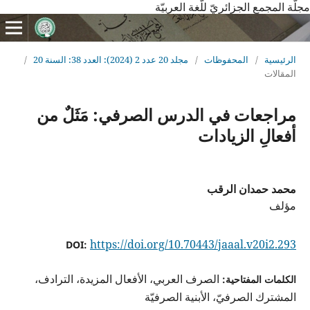
مجلّة المجمع الجزائريّ للّغة العربيّة
الرئيسية
/
المحفوظات
/
مجلد 20 عدد 2 (2024): العدد 38: السنة 20
/
المقالات
مراجعات في الدرس الصرفي: مَثَلٌ من
أفعالِ الزيادات
محمد حمدان الرقب
مؤلف
https://doi.org/10.70443/jaaal.v20i2.293
DOI:
الصرف العربي، الأفعال المزيدة، الترادف،
الكلمات المفتاحية:
المشترك الصرفيّ، الأبنية الصرفيّة