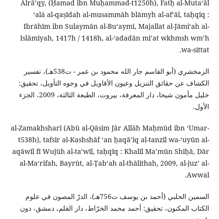
Alrāʼqy, (Ḥamad ibn Muḥammad-t1250h), Fatḥ al-Mutaʻāl
ʻalá al-qaṣīdah al-musammāh blāmyh al-afʻāl, taḥqīq :
Ibrāhīm ibn Sulaymān al-Buʻaymī, Majallat al-Jāmiʻah al-
Islāmīyah, 1417h / 1418h, al-ʻadadān miʼat wkhmsh wmʼh
wa-sittat.
الزمخشري (أبو القاسم جار الله محمود بن عمر - ت538هـ)، تفسير
الكشاف عن حقائق التنزيل وعيون الأقاويل في وجوه التأويل، تحقيق:
خليل مأمون شيحا، دار المعرفة، بيروت، الطبعة الثالثة، 2009، الجزء
الأول.
al-Zamakhsharī (Abū al-Qāsim Jār Allāh Maḥmūd ibn ʻUmar-
t538h), tafsīr al-Kashshāf ʻan ḥaqāʼiq al-tanzīl wa-ʻuyūn al-
aqāwīl fī Wujūh al-taʼwīl, taḥqīq : Khalīl Maʼmūn Shīḥā, Dār
al-Maʻrifah, Bayrūt, al-Ṭabʻah al-thālithah, 2009, al-juzʼ al-
Awwal.
السمين الحلبي (أحمد بن يوسف ت756هـ)، الدرّ المصون في علوم
الكتاب المكنون، تحقيق: أحمد محمد الخرّاط، دار القلم، دمشق، دون