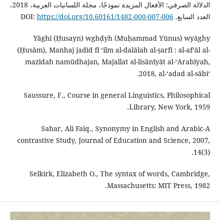
الدلالة الصرفي: الأفعال المزيدة نموذجًا، مجلة اللسانيات العربية، 2018،
العدد السابع. DOI:
https://doi.org/10.60161/1482-000-007-006
Yāghī (Ḥusayn) wghḍyh (Muḥammad Yūnus) wyāghy
(Ḥusām), Manhaj jadīd fī ʻilm al-dalālah al-ṣarfī : al-afʻāl al-
mazīdah namūdhajan, Majallat al-lisānīyāt al-ʻArabīyah,
2018, al-ʻadad al-sābiʻ.
Saussure, F., Course in general Linguistics, Philosophical
Library, New York, 1959.
Sahar, Ali Faiq., Synonymy in English and Arabic-A
contrastive Study, Journal of Education and Science, 2007,
14(3).
Selkirk, Elizabeth O., The syntax of words, Cambridge,
Massachusetts: MIT Press, 1982.