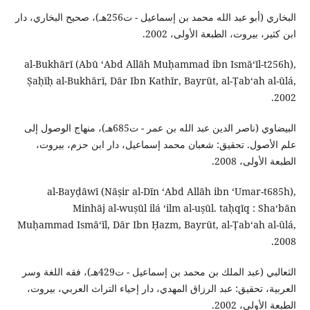
البخاري (أبو عبد الله محمد بن إسماعيل - ت256هـ)، صحيح البخاري، دار
ابن كثير، بيروت، الطبعة الأولى، 2002.
al-Bukhārī (Abū ʻAbd Allāh Muḥammad ibn Ismāʻīl-t256h),
Ṣaḥīḥ al-Bukhārī, Dār Ibn Kathīr, Bayrūt, al-Ṭabʻah al-ūlá,
2002.
البيضاوي (ناصر الدين عبد الله بن عمر - ت685هـ)، منهاج الوصول إلى
علم الأصول. تحقيق: شعبان محمد إسماعيل، دار ابن حزم، بيروت،
الطبعة الأولى، 2008.
al-Bayḍāwī (Nāṣir al-Dīn ʻAbd Allāh ibn ʻUmar-t685h),
Minhāj al-wuṣūl ilá ʻilm al-uṣūl. taḥqīq : Shaʻbān
Muḥammad Ismāʻīl, Dār Ibn Ḥazm, Bayrūt, al-Ṭabʻah al-ūlá,
2008.
الثعالبي (عبد الملك بن محمد بن إسماعيل - ت429هـ)، فقه اللغة وسر
العربية، تحقيق: عبد الرزاق المهدي، دار إحياء التراث العربي، بيروت،
الطبعة الأولى، 2002.