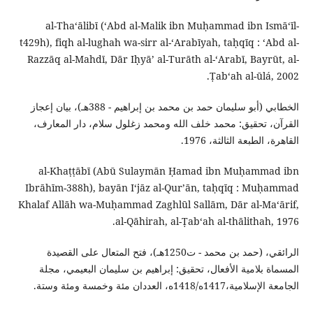
al-Thaʻālibī (ʻAbd al-Malik ibn Muḥammad ibn Ismāʻīl-
t429h), fiqh al-lughah wa-sirr al-ʻArabīyah, taḥqīq : ʻAbd al-
Razzāq al-Mahdī, Dār Iḥyāʼ al-Turāth al-ʻArabī, Bayrūt, al-
Ṭabʻah al-ūlá, 2002.
الخطابي (أبو سليمان حمد بن محمد بن إبراهيم - 388هـ)، بيان إعجاز
القرآن، تحقيق: محمد خلف الله ومحمد زغلول سلام، دار المعارف،
القاهرة، الطبعة الثالثة، 1976.
al-Khaṭṭābī (Abū Sulaymān Ḥamad ibn Muḥammad ibn
Ibrāhīm-388h), bayān Iʻjāz al-Qurʼān, taḥqīq : Muḥammad
Khalaf Allāh wa-Muḥammad Zaghlūl Sallām, Dār al-Maʻārif,
al-Qāhirah, al-Ṭabʻah al-thālithah, 1976.
الرائقي، (حمد بن محمد - ت1250هـ)، فتح المتعال على القصيدة
المسماة بلامية الأفعال، تحقيق: إبراهيم بن سليمان البعيمي، مجلة
الجامعة الإسلامية،1417ه/1418ه، العددان مئة وخمسة ومئة وستة.