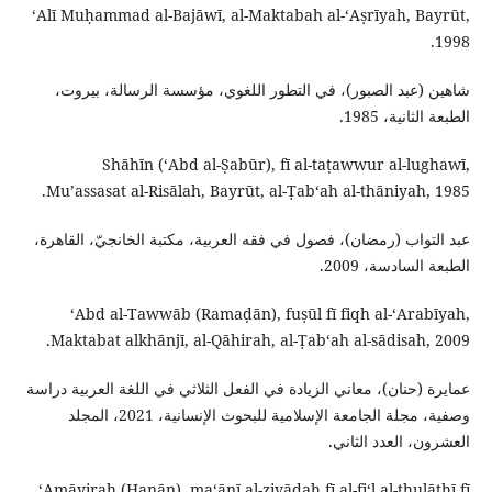
ʻAlī Muḥammad al-Bajāwī, al-Maktabah al-ʻAṣrīyah, Bayrūt,
1998.
شاهين (عبد الصبور)، في التطور اللغوي، مؤسسة الرسالة، بيروت،
الطبعة الثانية، 1985.
Shāhīn (ʻAbd al-Ṣabūr), fī al-taṭawwur al-lughawī,
Muʼassasat al-Risālah, Bayrūt, al-Ṭabʻah al-thāniyah, 1985.
عبد التواب (رمضان)، فصول في فقه العربية، مكتبة الخانجيّ، القاهرة،
الطبعة السادسة، 2009.
ʻAbd al-Tawwāb (Ramaḍān), fuṣūl fī fiqh al-ʻArabīyah,
Maktabat alkhānjī, al-Qāhirah, al-Ṭabʻah al-sādisah, 2009.
عمايرة (حنان)، معاني الزيادة في الفعل الثلاثي في اللغة العربية دراسة
وصفية، مجلة الجامعة الإسلامية للبحوث الإنسانية، 2021، المجلد
العشرون، العدد الثاني.
ʻAmāyirah (Ḥanān), maʻānī al-ziyādah fī al-fiʻl al-thulāthī fī