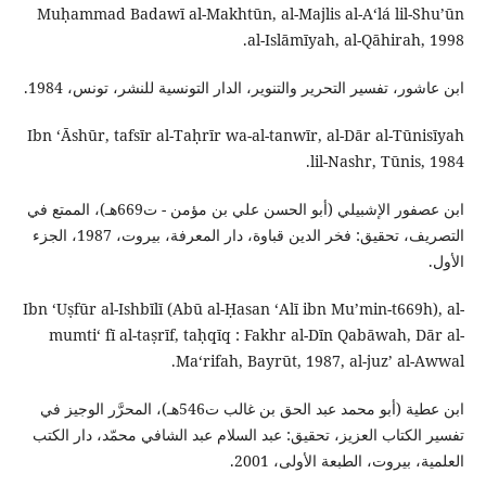
Muḥammad Badawī al-Makhtūn, al-Majlis al-Aʻlá lil-Shuʼūn
al-Islāmīyah, al-Qāhirah, 1998.
ابن عاشور، تفسير التحرير والتنوير، الدار التونسية للنشر، تونس، 1984.
Ibn ʻĀshūr, tafsīr al-Taḥrīr wa-al-tanwīr, al-Dār al-Tūnisīyah
lil-Nashr, Tūnis, 1984.
ابن عصفور الإشبيلي (أبو الحسن علي بن مؤمن - ت669هـ)، الممتع في
التصريف، تحقيق: فخر الدين قباوة، دار المعرفة، بيروت، 1987، الجزء
الأول.
Ibn ʻUṣfūr al-Ishbīlī (Abū al-Ḥasan ʻAlī ibn Muʼmin-t669h), al-
mumtiʻ fī al-taṣrīf, taḥqīq : Fakhr al-Dīn Qabāwah, Dār al-
Maʻrifah, Bayrūt, 1987, al-juzʼ al-Awwal.
ابن عطية (أبو محمد عبد الحق بن غالب ت546هـ)، المحرَّر الوجيز في
تفسير الكتاب العزيز، تحقيق: عبد السلام عبد الشافي محمّد، دار الكتب
العلمية، بيروت، الطبعة الأولى، 2001.