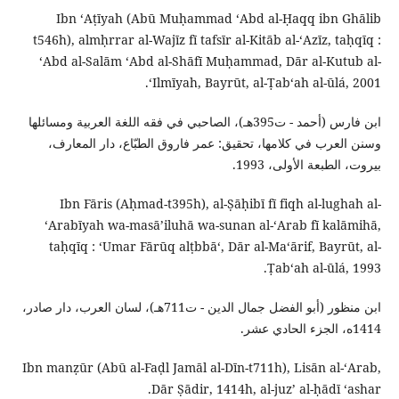
Ibn ʻAṭīyah (Abū Muḥammad ʻAbd al-Ḥaqq ibn Ghālib
t546h), almḥrrar al-Wajīz fī tafsīr al-Kitāb al-ʻAzīz, taḥqīq :
ʻAbd al-Salām ʻAbd al-Shāfī Muḥammad, Dār al-Kutub al-
ʻIlmīyah, Bayrūt, al-Ṭabʻah al-ūlá, 2001.
ابن فارس (أحمد - ت395هـ)، الصاحبي في فقه اللغة العربية ومسائلها
وسنن العرب في كلامها، تحقيق: عمر فاروق الطبّاع، دار المعارف،
بيروت، الطبعة الأولى، 1993.
Ibn Fāris (Aḥmad-t395h), al-Ṣāḥibī fī fiqh al-lughah al-
ʻArabīyah wa-masāʼiluhā wa-sunan al-ʻArab fī kalāmihā,
taḥqīq : ʻUmar Fārūq alṭbbāʻ, Dār al-Maʻārif, Bayrūt, al-
Ṭabʻah al-ūlá, 1993.
ابن منظور (أبو الفضل جمال الدين - ت711هـ)، لسان العرب، دار صادر،
1414ه، الجزء الحادي عشر.
Ibn manẓūr (Abū al-Faḍl Jamāl al-Dīn-t711h), Lisān al-ʻArab,
Dār Ṣādir, 1414h, al-juzʼ al-ḥādī ʻashar.