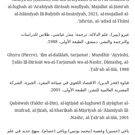
al-lughah al-ʻArabīyah dirāsah waṣfīyah, Majallat al-Jāmiʻah
al-Islāmīyah lil-Buḥūth al-Insānīyah, 2021, al-mujallad al-
ʻishrūn, al-ʻadad al-Thānī.
غيرو (بيير)، علم الدلالة، ترجمة: منذر عياشي، طلاس للدراسات
والترجمة والنشر، دمشق، الطبعة الأولى، 1988.
Ghyru (Pierre), ʻilm al-dalālah, tarjamat : Mundhir ʻAyyāshī,
Ṭalās lil-Dirāsāt wa-al-Tarjamah wa-al-Nashr, Dimashq, al-
Ṭabʻah al-ūlá, 1988.
قباوة (فخر الدين)، الاقتصاد اللغوي في صياغة المفرد، الجيزة، الشركة
المصرية العالمية للنشر، الطبعة الأولى، 2001.
Qabāwah (Fakhr al-Dīn), al-iqtiṣād al-lughawī fī ṣiyāghat al-
mufrad, al-Jīzah, al-Sharikah al-Miṣrīyah al-ʻĀlamīyah lil-
Nashr, al-Ṭabʻah al-ūlá, 2001.
ياغي (حسين) وغضية (محمد يونس) وياغي (حسام)، منهج جديد في علم